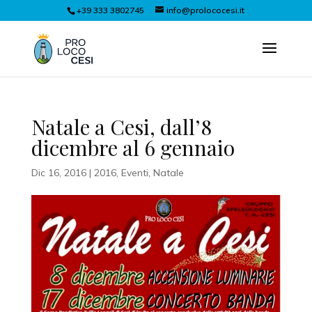
+39 333 3802745
info@prolococesi.it
Natale a Cesi, dall’8
dicembre al 6 gennaio
Dic 16, 2016
|
2016
,
Eventi
,
Natale