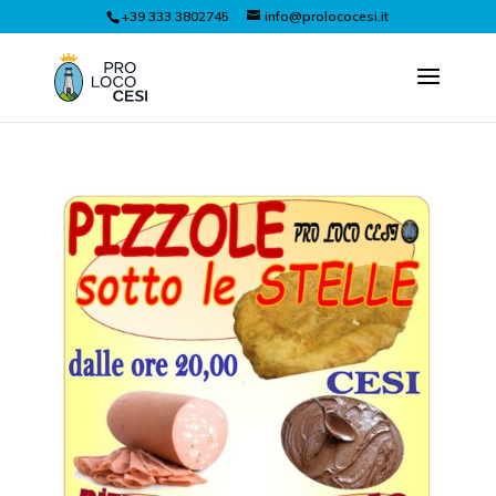
+39 333 3802745
info@prolococesi.it