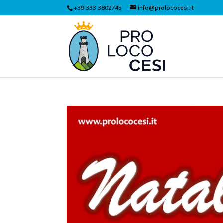
+39 333 3802745
info@prolococesi.it