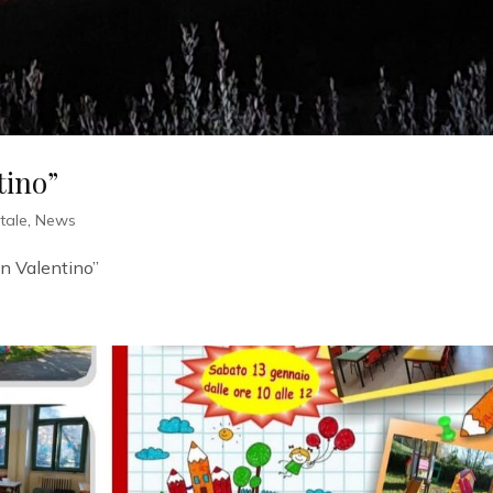
tino”
tale
,
News
an Valentino”