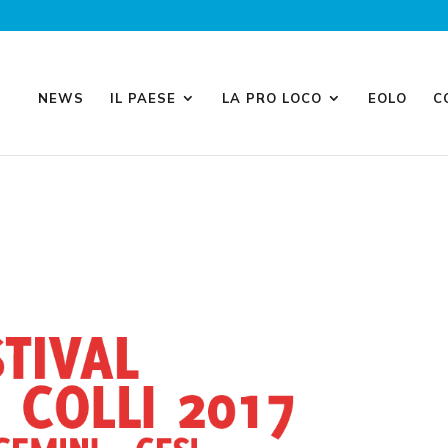
NEWS
IL PAESE
LA PRO LOCO
EOLO
C