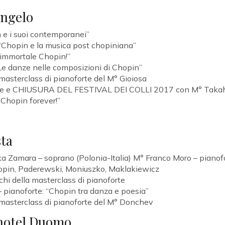
angelo
 e i suoi contemporanei”
“Chopin e la musica post chopiniana”
’immortale Chopin!”
Le danze nelle composizioni di Chopin”
 masterclass di pianoforte del M° Gioiosa
forte e CHIUSURA DEL FESTIVAL DEI COLLI 2017 con M° Takah
“Chopin forever!”
sta
a Zamara – soprano (Polonia-Italia) M° Franco Moro – pianofo
Chopin, Paderewski, Moniuszko, Maklakiewicz
chi della masterclass di pianoforte
– pianoforte: “Chopin tra danza e poesia”
a masterclass di pianoforte del M° Donchev
l’hotel Duomo