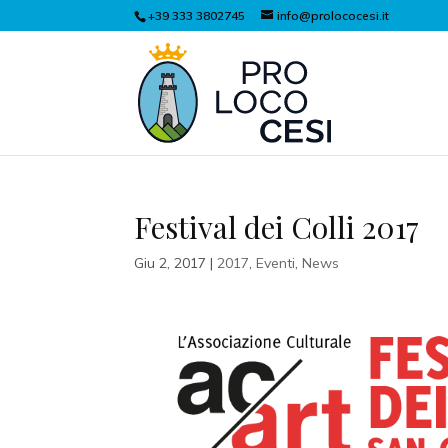
+39 333 3802745
info@prolococesi.it
Festival dei Colli 2017
Giu 2, 2017
|
2017
,
Eventi
,
News