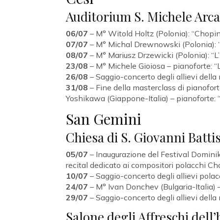
Auditorium S. Michele Arc
06/07
– M° Witold Holtz (Polonia): “Chopin
07/07
– M° Michal Drewnowski (Polonia): 
08/07
– M° Mariusz Drzewicki (Polonia): “L
23/08
– M° Michele Gioiosa – pianoforte: “
26/08
– Saggio-concerto degli allievi della
31/08
– Fine della masterclass di piano
Yoshikawa (Giappone-Italia) – pianoforte: 
San Gemini
Chiesa di S. Giovanni Batti
05/07
– Inaugurazione del Festival Dominik
recital dedicato ai compositori polacchi 
10/07
– Saggio-concerto degli allievi polac
24/07
– M° Ivan Donchev (Bulgaria-Italia) 
29/07
– Saggio-concerto degli allievi dell
Salone degli Affreschi del