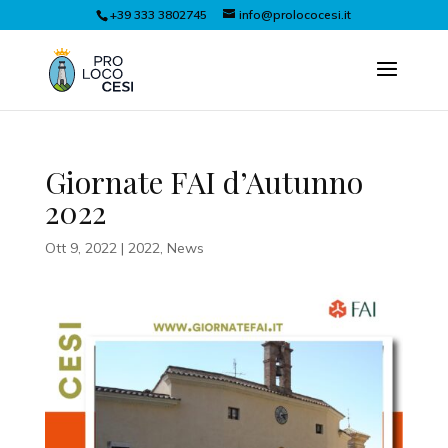
+39 333 3802745
info@prolococesi.it
Giornate FAI d’Autunno
2022
Ott 9, 2022
|
2022
,
News